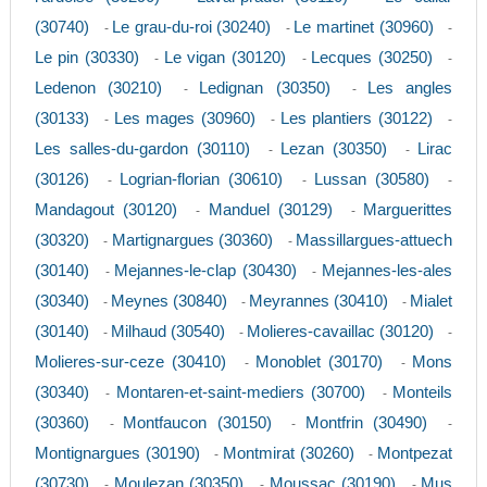
(30740)
Le grau-du-roi (30240)
Le martinet (30960)
-
-
-
Le pin (30330)
Le vigan (30120)
Lecques (30250)
-
-
-
Ledenon (30210)
Ledignan (30350)
Les angles
-
-
(30133)
Les mages (30960)
Les plantiers (30122)
-
-
-
Les salles-du-gardon (30110)
Lezan (30350)
Lirac
-
-
(30126)
Logrian-florian (30610)
Lussan (30580)
-
-
-
Mandagout (30120)
Manduel (30129)
Marguerittes
-
-
(30320)
Martignargues (30360)
Massillargues-attuech
-
-
(30140)
Mejannes-le-clap (30430)
Mejannes-les-ales
-
-
(30340)
Meynes (30840)
Meyrannes (30410)
Mialet
-
-
-
(30140)
Milhaud (30540)
Molieres-cavaillac (30120)
-
-
-
Molieres-sur-ceze (30410)
Monoblet (30170)
Mons
-
-
(30340)
Montaren-et-saint-mediers (30700)
Monteils
-
-
(30360)
Montfaucon (30150)
Montfrin (30490)
-
-
-
Montignargues (30190)
Montmirat (30260)
Montpezat
-
-
(30730)
Moulezan (30350)
Moussac (30190)
Mus
-
-
-