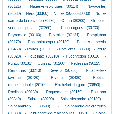
(30121)
Nages-et-solorgues (30114)
Navacelles
-
-
(30580)
Ners (30360)
Nimes (30000-30900)
Notre-
-
-
-
dame-de-la-rouviere (30570)
Orsan (30200)
Orthoux-
-
-
serignac-quilhan (30260)
Parignargues (30730)
-
-
Peyremale (30160)
Peyrolles (30124)
Pompignan
-
-
(30170)
Pont-saint-esprit (30130)
Ponteils-et-bresis
-
-
(30450)
Portes (30530)
Potelieres (30500)
Poulx
-
-
-
(30320)
Pouzilhac (30210)
Puechredon (30610)
-
-
-
Pujaut (30131)
Quissac (30260)
Redessan (30129)
-
-
-
Remoulins (30210)
Revens (30750)
Ribaute-les-
-
-
tavernes (30720)
Rivieres (30430)
Robiac-
-
-
rochessadoule (30160)
Rochefort-du-gard (30650)
-
-
Rodilhan (30230)
Roquemaure (30150)
Rousson
-
-
(30340)
Sabran (30200)
Saint-alexandre (30130)
-
-
-
Saint-ambroix (30500)
Saint-andre-d'olerargues
-
(30330)
Saint-andre-de-majencoules (30570)
Saint-
-
-