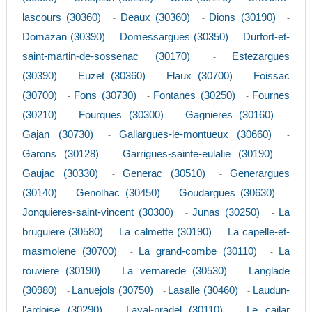
lascours (30360)
Deaux (30360)
Dions (30190)
-
-
-
Domazan (30390)
Domessargues (30350)
Durfort-et-
-
-
saint-martin-de-sossenac (30170)
Estezargues
-
(30390)
Euzet (30360)
Flaux (30700)
Foissac
-
-
-
(30700)
Fons (30730)
Fontanes (30250)
Fournes
-
-
-
(30210)
Fourques (30300)
Gagnieres (30160)
-
-
-
Gajan (30730)
Gallargues-le-montueux (30660)
-
-
Garons (30128)
Garrigues-sainte-eulalie (30190)
-
-
Gaujac (30330)
Generac (30510)
Generargues
-
-
(30140)
Genolhac (30450)
Goudargues (30630)
-
-
-
Jonquieres-saint-vincent (30300)
Junas (30250)
La
-
-
bruguiere (30580)
La calmette (30190)
La capelle-et-
-
-
masmolene (30700)
La grand-combe (30110)
La
-
-
rouviere (30190)
La vernarede (30530)
Langlade
-
-
(30980)
Lanuejols (30750)
Lasalle (30460)
Laudun-
-
-
-
l'ardoise (30290)
Laval-pradel (30110)
Le cailar
-
-