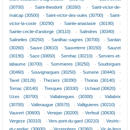
(30700)
Saint-theodorit (30260)
Saint-victor-de-
-
-
malcap (30500)
Saint-victor-des-oules (30700)
Saint-
-
-
victor-la-coste (30290)
Sainte-anastasie (30190)
-
-
Sainte-cecile-d'andorge (30110)
Salindres (30340)
-
-
Salinelles (30250)
Sanilhac-sagries (30700)
Sardan
-
-
(30260)
Sauve (30610)
Sauveterre (30150)
Sauzet
-
-
-
(30190)
Saze (30650)
Sernhac (30210)
Serviers-et-
-
-
-
labaume (30700)
Sommieres (30250)
Soudorgues
-
-
(30460)
Souvignargues (30250)
Sumene (30440)
-
-
-
Tavel (30126)
Theziers (30390)
Thoiras (30140)
-
-
-
Tornac (30140)
Tresques (30330)
Uchaud (30620)
-
-
-
Uzes (30700)
Vallabregues (30300)
Vallabrix
-
-
(30700)
Valleraugue (30570)
Valliguieres (30210)
-
-
-
Vauvert (30600)
Venejan (30200)
Verfeuil (30630)
-
-
-
Vergeze (30310)
Vers-pont-du-gard (30210)
Vestric-
-
-
et-candiac (30600)
Vezenobres (30360)
Vic-le-fesq
-
-