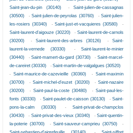
Saint-jean-du-pin (30140)
Saint-julien-de-cassagnas
-
(30500)
Saint-julien-de-peyrolas (30760)
Saint-julien-
-
-
les-rosiers (30340)
Saint-just-et-vacquieres (30580)
-
-
Saint-laurent-d'aigouze (30220)
Saint-laurent-de-carnols
-
(30200)
Saint-laurent-des-arbres (30126)
Saint-
-
-
laurent-la-vernede (30330)
Saint-laurent-le-minier
-
(30440)
Saint-mamert-du-gard (30730)
Saint-marcel-
-
-
de-careiret (30330)
Saint-martin-de-valgalgues (30520)
-
Saint-maurice-de-cazevieille (30360)
Saint-maximin
-
-
(30700)
Saint-michel-d'euzet (30200)
Saint-nazaire
-
-
(30200)
Saint-paul-la-coste (30480)
Saint-paul-les-
-
-
fonts (30330)
Saint-paulet-de-caisson (30130)
Saint-
-
-
pons-la-calm (30330)
Saint-privat-de-champclos
-
(30430)
Saint-privat-des-vieux (30340)
Saint-quentin-
-
-
la-poterie (30700)
Saint-sauveur-camprieu (30750)
-
-
Saint-sebastien-d'aigrefeuille (30140)
Saint-siffret
-