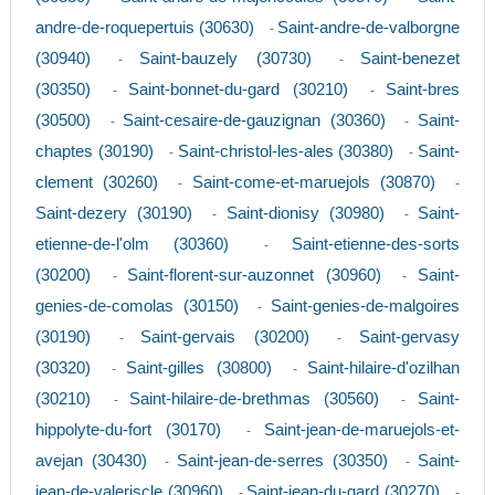
andre-de-roquepertuis (30630)
Saint-andre-de-valborgne
-
(30940)
Saint-bauzely (30730)
Saint-benezet
-
-
(30350)
Saint-bonnet-du-gard (30210)
Saint-bres
-
-
(30500)
Saint-cesaire-de-gauzignan (30360)
Saint-
-
-
chaptes (30190)
Saint-christol-les-ales (30380)
Saint-
-
-
clement (30260)
Saint-come-et-maruejols (30870)
-
-
Saint-dezery (30190)
Saint-dionisy (30980)
Saint-
-
-
etienne-de-l'olm (30360)
Saint-etienne-des-sorts
-
(30200)
Saint-florent-sur-auzonnet (30960)
Saint-
-
-
genies-de-comolas (30150)
Saint-genies-de-malgoires
-
(30190)
Saint-gervais (30200)
Saint-gervasy
-
-
(30320)
Saint-gilles (30800)
Saint-hilaire-d'ozilhan
-
-
(30210)
Saint-hilaire-de-brethmas (30560)
Saint-
-
-
hippolyte-du-fort (30170)
Saint-jean-de-maruejols-et-
-
avejan (30430)
Saint-jean-de-serres (30350)
Saint-
-
-
jean-de-valeriscle (30960)
Saint-jean-du-gard (30270)
-
-