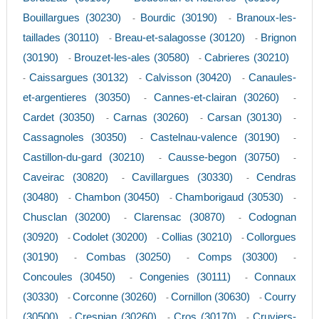
Bouillargues (30230)
Bourdic (30190)
Branoux-les-
-
-
taillades (30110)
Breau-et-salagosse (30120)
Brignon
-
-
(30190)
Brouzet-les-ales (30580)
Cabrieres (30210)
-
-
Caissargues (30132)
Calvisson (30420)
Canaules-
-
-
-
et-argentieres (30350)
Cannes-et-clairan (30260)
-
-
Cardet (30350)
Carnas (30260)
Carsan (30130)
-
-
-
Cassagnoles (30350)
Castelnau-valence (30190)
-
-
Castillon-du-gard (30210)
Causse-begon (30750)
-
-
Caveirac (30820)
Cavillargues (30330)
Cendras
-
-
(30480)
Chambon (30450)
Chamborigaud (30530)
-
-
-
Chusclan (30200)
Clarensac (30870)
Codognan
-
-
(30920)
Codolet (30200)
Collias (30210)
Collorgues
-
-
-
(30190)
Combas (30250)
Comps (30300)
-
-
-
Concoules (30450)
Congenies (30111)
Connaux
-
-
(30330)
Corconne (30260)
Cornillon (30630)
Courry
-
-
-
(30500)
Crespian (30260)
Cros (30170)
Cruviers-
-
-
-