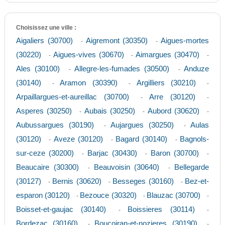
Choisissez une ville :
Aigaliers (30700)
Aigremont (30350)
Aigues-mortes
-
-
(30220)
Aigues-vives (30670)
Aimargues (30470)
-
-
-
Ales (30100)
Allegre-les-fumades (30500)
Anduze
-
-
(30140)
Aramon (30390)
Argilliers (30210)
-
-
-
Arpaillargues-et-aureillac (30700)
Arre (30120)
-
-
Asperes (30250)
Aubais (30250)
Aubord (30620)
-
-
-
Aubussargues (30190)
Aujargues (30250)
Aulas
-
-
(30120)
Aveze (30120)
Bagard (30140)
Bagnols-
-
-
-
sur-ceze (30200)
Barjac (30430)
Baron (30700)
-
-
-
Beaucaire (30300)
Beauvoisin (30640)
Bellegarde
-
-
(30127)
Bernis (30620)
Besseges (30160)
Bez-et-
-
-
-
esparon (30120)
Bezouce (30320)
Blauzac (30700)
-
-
-
Boisset-et-gaujac (30140)
Boissieres (30114)
-
-
Bordezac (30160)
Boucoiran-et-nozieres (30190)
-
-