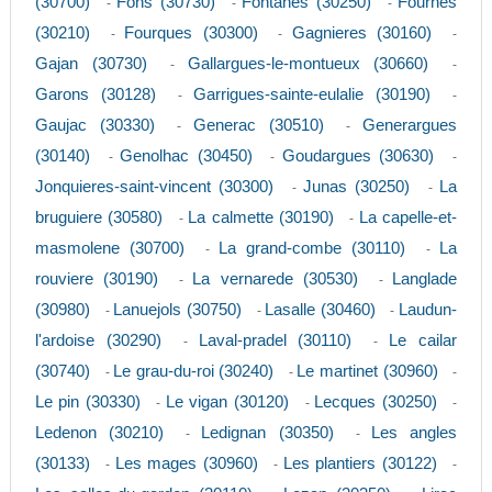
(30700)
Fons (30730)
Fontanes (30250)
Fournes
-
-
-
(30210)
Fourques (30300)
Gagnieres (30160)
-
-
-
Gajan (30730)
Gallargues-le-montueux (30660)
-
-
Garons (30128)
Garrigues-sainte-eulalie (30190)
-
-
Gaujac (30330)
Generac (30510)
Generargues
-
-
(30140)
Genolhac (30450)
Goudargues (30630)
-
-
-
Jonquieres-saint-vincent (30300)
Junas (30250)
La
-
-
bruguiere (30580)
La calmette (30190)
La capelle-et-
-
-
masmolene (30700)
La grand-combe (30110)
La
-
-
rouviere (30190)
La vernarede (30530)
Langlade
-
-
(30980)
Lanuejols (30750)
Lasalle (30460)
Laudun-
-
-
-
l'ardoise (30290)
Laval-pradel (30110)
Le cailar
-
-
(30740)
Le grau-du-roi (30240)
Le martinet (30960)
-
-
-
Le pin (30330)
Le vigan (30120)
Lecques (30250)
-
-
-
Ledenon (30210)
Ledignan (30350)
Les angles
-
-
(30133)
Les mages (30960)
Les plantiers (30122)
-
-
-