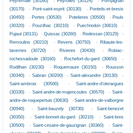
Peyremale (30160)
Peyrolles (30124)
Pompignan
-
-
(30170)
Pont-saint-esprit (30130)
Ponteils-et-bresis
-
-
(30450)
Portes (30530)
Potelieres (30500)
Poulx
-
-
-
(30320)
Pouzilhac (30210)
Puechredon (30610)
-
-
-
Pujaut (30131)
Quissac (30260)
Redessan (30129)
-
-
-
Remoulins (30210)
Revens (30750)
Ribaute-les-
-
-
tavernes (30720)
Rivieres (30430)
Robiac-
-
-
rochessadoule (30160)
Rochefort-du-gard (30650)
-
-
Rodilhan (30230)
Roquemaure (30150)
Rousson
-
-
(30340)
Sabran (30200)
Saint-alexandre (30130)
-
-
-
Saint-ambroix (30500)
Saint-andre-d'olerargues
-
(30330)
Saint-andre-de-majencoules (30570)
Saint-
-
-
andre-de-roquepertuis (30630)
Saint-andre-de-valborgne
-
(30940)
Saint-bauzely (30730)
Saint-benezet
-
-
(30350)
Saint-bonnet-du-gard (30210)
Saint-bres
-
-
(30500)
Saint-cesaire-de-gauzignan (30360)
Saint-
-
-