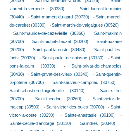
(30200)
Saint-laurent-des-arbres (30126)
Saint-
-
-
laurent-la-vernede (30330)
Saint-laurent-le-minier
-
(30440)
Saint-mamert-du-gard (30730)
Saint-marcel-
-
-
de-careiret (30330)
Saint-martin-de-valgalgues (30520)
-
Saint-maurice-de-cazevieille (30360)
Saint-maximin
-
-
(30700)
Saint-michel-d'euzet (30200)
Saint-nazaire
-
-
(30200)
Saint-paul-la-coste (30480)
Saint-paul-les-
-
-
fonts (30330)
Saint-paulet-de-caisson (30130)
Saint-
-
-
pons-la-calm (30330)
Saint-privat-de-champclos
-
(30430)
Saint-privat-des-vieux (30340)
Saint-quentin-
-
-
la-poterie (30700)
Saint-sauveur-camprieu (30750)
-
-
Saint-sebastien-d'aigrefeuille (30140)
Saint-siffret
-
(30700)
Saint-theodorit (30260)
Saint-victor-de-
-
-
malcap (30500)
Saint-victor-des-oules (30700)
Saint-
-
-
victor-la-coste (30290)
Sainte-anastasie (30190)
-
-
Sainte-cecile-d'andorge (30110)
Salindres (30340)
-
-