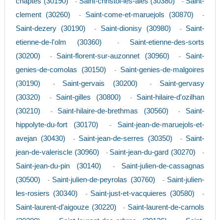
chaptes (30190)
Saint-christol-les-ales (30380)
Saint-
-
-
clement (30260)
Saint-come-et-maruejols (30870)
-
-
Saint-dezery (30190)
Saint-dionisy (30980)
Saint-
-
-
etienne-de-l'olm (30360)
Saint-etienne-des-sorts
-
(30200)
Saint-florent-sur-auzonnet (30960)
Saint-
-
-
genies-de-comolas (30150)
Saint-genies-de-malgoires
-
(30190)
Saint-gervais (30200)
Saint-gervasy
-
-
(30320)
Saint-gilles (30800)
Saint-hilaire-d'ozilhan
-
-
(30210)
Saint-hilaire-de-brethmas (30560)
Saint-
-
-
hippolyte-du-fort (30170)
Saint-jean-de-maruejols-et-
-
avejan (30430)
Saint-jean-de-serres (30350)
Saint-
-
-
jean-de-valeriscle (30960)
Saint-jean-du-gard (30270)
-
-
Saint-jean-du-pin (30140)
Saint-julien-de-cassagnas
-
(30500)
Saint-julien-de-peyrolas (30760)
Saint-julien-
-
-
les-rosiers (30340)
Saint-just-et-vacquieres (30580)
-
-
Saint-laurent-d'aigouze (30220)
Saint-laurent-de-carnols
-