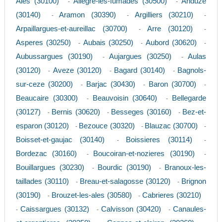
Ales (30100)
Allegre-les-fumades (30500)
Anduze
-
-
(30140)
Aramon (30390)
Argilliers (30210)
-
-
-
Arpaillargues-et-aureillac (30700)
Arre (30120)
-
-
Asperes (30250)
Aubais (30250)
Aubord (30620)
-
-
-
Aubussargues (30190)
Aujargues (30250)
Aulas
-
-
(30120)
Aveze (30120)
Bagard (30140)
Bagnols-
-
-
-
sur-ceze (30200)
Barjac (30430)
Baron (30700)
-
-
-
Beaucaire (30300)
Beauvoisin (30640)
Bellegarde
-
-
(30127)
Bernis (30620)
Besseges (30160)
Bez-et-
-
-
-
esparon (30120)
Bezouce (30320)
Blauzac (30700)
-
-
-
Boisset-et-gaujac (30140)
Boissieres (30114)
-
-
Bordezac (30160)
Boucoiran-et-nozieres (30190)
-
-
Bouillargues (30230)
Bourdic (30190)
Branoux-les-
-
-
taillades (30110)
Breau-et-salagosse (30120)
Brignon
-
-
(30190)
Brouzet-les-ales (30580)
Cabrieres (30210)
-
-
Caissargues (30132)
Calvisson (30420)
Canaules-
-
-
-