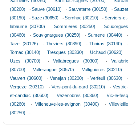
Salinelles (30250)
Sanilhac-sagries (30700)
Sardan
-
-
(30260)
Sauve (30610)
Sauveterre (30150)
Sauzet
-
-
-
(30190)
Saze (30650)
Sernhac (30210)
Serviers-et-
-
-
-
labaume (30700)
Sommieres (30250)
Soudorgues
-
-
(30460)
Souvignargues (30250)
Sumene (30440)
-
-
-
Tavel (30126)
Theziers (30390)
Thoiras (30140)
-
-
-
Tornac (30140)
Tresques (30330)
Uchaud (30620)
-
-
-
Uzes (30700)
Vallabregues (30300)
Vallabrix
-
-
(30700)
Valleraugue (30570)
Valliguieres (30210)
-
-
-
Vauvert (30600)
Venejan (30200)
Verfeuil (30630)
-
-
-
Vergeze (30310)
Vers-pont-du-gard (30210)
Vestric-
-
-
et-candiac (30600)
Vezenobres (30360)
Vic-le-fesq
-
-
(30260)
Villeneuve-les-avignon (30400)
Villevieille
-
-
(30250)
-