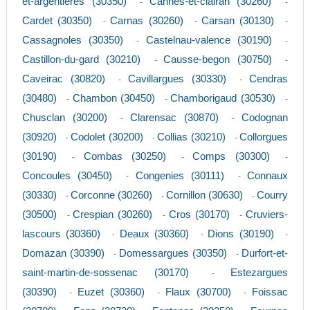
et-argentieres (30350)
Cannes-et-clairan (30260)
-
-
Cardet (30350)
Carnas (30260)
Carsan (30130)
-
-
-
Cassagnoles (30350)
Castelnau-valence (30190)
-
-
Castillon-du-gard (30210)
Causse-begon (30750)
-
-
Caveirac (30820)
Cavillargues (30330)
Cendras
-
-
(30480)
Chambon (30450)
Chamborigaud (30530)
-
-
-
Chusclan (30200)
Clarensac (30870)
Codognan
-
-
(30920)
Codolet (30200)
Collias (30210)
Collorgues
-
-
-
(30190)
Combas (30250)
Comps (30300)
-
-
-
Concoules (30450)
Congenies (30111)
Connaux
-
-
(30330)
Corconne (30260)
Cornillon (30630)
Courry
-
-
-
(30500)
Crespian (30260)
Cros (30170)
Cruviers-
-
-
-
lascours (30360)
Deaux (30360)
Dions (30190)
-
-
-
Domazan (30390)
Domessargues (30350)
Durfort-et-
-
-
saint-martin-de-sossenac (30170)
Estezargues
-
(30390)
Euzet (30360)
Flaux (30700)
Foissac
-
-
-