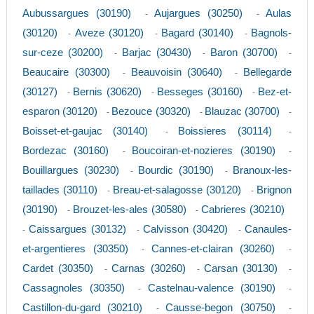
Aubussargues (30190)
Aujargues (30250)
Aulas
-
-
(30120)
Aveze (30120)
Bagard (30140)
Bagnols-
-
-
-
sur-ceze (30200)
Barjac (30430)
Baron (30700)
-
-
-
Beaucaire (30300)
Beauvoisin (30640)
Bellegarde
-
-
(30127)
Bernis (30620)
Besseges (30160)
Bez-et-
-
-
-
esparon (30120)
Bezouce (30320)
Blauzac (30700)
-
-
-
Boisset-et-gaujac (30140)
Boissieres (30114)
-
-
Bordezac (30160)
Boucoiran-et-nozieres (30190)
-
-
Bouillargues (30230)
Bourdic (30190)
Branoux-les-
-
-
taillades (30110)
Breau-et-salagosse (30120)
Brignon
-
-
(30190)
Brouzet-les-ales (30580)
Cabrieres (30210)
-
-
Caissargues (30132)
Calvisson (30420)
Canaules-
-
-
-
et-argentieres (30350)
Cannes-et-clairan (30260)
-
-
Cardet (30350)
Carnas (30260)
Carsan (30130)
-
-
-
Cassagnoles (30350)
Castelnau-valence (30190)
-
-
Castillon-du-gard (30210)
Causse-begon (30750)
-
-