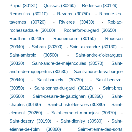
Pujaut (30131)
Quissac (30260)
Redessan (30129)
-
-
-
Remoulins (30210)
Revens (30750)
Ribaute-les-
-
-
tavernes (30720)
Rivieres (30430)
Robiac-
-
-
rochessadoule (30160)
Rochefort-du-gard (30650)
-
-
Rodilhan (30230)
Roquemaure (30150)
Rousson
-
-
(30340)
Sabran (30200)
Saint-alexandre (30130)
-
-
-
Saint-ambroix (30500)
Saint-andre-d'olerargues
-
(30330)
Saint-andre-de-majencoules (30570)
Saint-
-
-
andre-de-roquepertuis (30630)
Saint-andre-de-valborgne
-
(30940)
Saint-bauzely (30730)
Saint-benezet
-
-
(30350)
Saint-bonnet-du-gard (30210)
Saint-bres
-
-
(30500)
Saint-cesaire-de-gauzignan (30360)
Saint-
-
-
chaptes (30190)
Saint-christol-les-ales (30380)
Saint-
-
-
clement (30260)
Saint-come-et-maruejols (30870)
-
-
Saint-dezery (30190)
Saint-dionisy (30980)
Saint-
-
-
etienne-de-l'olm (30360)
Saint-etienne-des-sorts
-