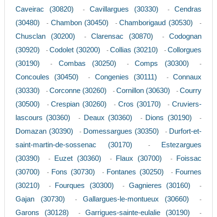
Caveirac (30820)
Cavillargues (30330)
Cendras
-
-
(30480)
Chambon (30450)
Chamborigaud (30530)
-
-
-
Chusclan (30200)
Clarensac (30870)
Codognan
-
-
(30920)
Codolet (30200)
Collias (30210)
Collorgues
-
-
-
(30190)
Combas (30250)
Comps (30300)
-
-
-
Concoules (30450)
Congenies (30111)
Connaux
-
-
(30330)
Corconne (30260)
Cornillon (30630)
Courry
-
-
-
(30500)
Crespian (30260)
Cros (30170)
Cruviers-
-
-
-
lascours (30360)
Deaux (30360)
Dions (30190)
-
-
-
Domazan (30390)
Domessargues (30350)
Durfort-et-
-
-
saint-martin-de-sossenac (30170)
Estezargues
-
(30390)
Euzet (30360)
Flaux (30700)
Foissac
-
-
-
(30700)
Fons (30730)
Fontanes (30250)
Fournes
-
-
-
(30210)
Fourques (30300)
Gagnieres (30160)
-
-
-
Gajan (30730)
Gallargues-le-montueux (30660)
-
-
Garons (30128)
Garrigues-sainte-eulalie (30190)
-
-