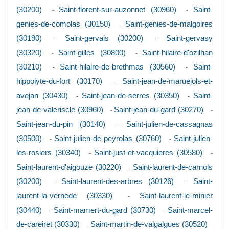
(30200)
Saint-florent-sur-auzonnet (30960)
Saint-
-
-
genies-de-comolas (30150)
Saint-genies-de-malgoires
-
(30190)
Saint-gervais (30200)
Saint-gervasy
-
-
(30320)
Saint-gilles (30800)
Saint-hilaire-d'ozilhan
-
-
(30210)
Saint-hilaire-de-brethmas (30560)
Saint-
-
-
hippolyte-du-fort (30170)
Saint-jean-de-maruejols-et-
-
avejan (30430)
Saint-jean-de-serres (30350)
Saint-
-
-
jean-de-valeriscle (30960)
Saint-jean-du-gard (30270)
-
-
Saint-jean-du-pin (30140)
Saint-julien-de-cassagnas
-
(30500)
Saint-julien-de-peyrolas (30760)
Saint-julien-
-
-
les-rosiers (30340)
Saint-just-et-vacquieres (30580)
-
-
Saint-laurent-d'aigouze (30220)
Saint-laurent-de-carnols
-
(30200)
Saint-laurent-des-arbres (30126)
Saint-
-
-
laurent-la-vernede (30330)
Saint-laurent-le-minier
-
(30440)
Saint-mamert-du-gard (30730)
Saint-marcel-
-
-
de-careiret (30330)
Saint-martin-de-valgalgues (30520)
-