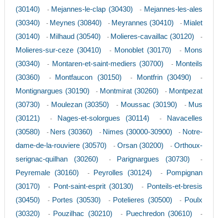
(30140)
Mejannes-le-clap (30430)
Mejannes-les-ales
-
-
(30340)
Meynes (30840)
Meyrannes (30410)
Mialet
-
-
-
(30140)
Milhaud (30540)
Molieres-cavaillac (30120)
-
-
-
Molieres-sur-ceze (30410)
Monoblet (30170)
Mons
-
-
(30340)
Montaren-et-saint-mediers (30700)
Monteils
-
-
(30360)
Montfaucon (30150)
Montfrin (30490)
-
-
-
Montignargues (30190)
Montmirat (30260)
Montpezat
-
-
(30730)
Moulezan (30350)
Moussac (30190)
Mus
-
-
-
(30121)
Nages-et-solorgues (30114)
Navacelles
-
-
(30580)
Ners (30360)
Nimes (30000-30900)
Notre-
-
-
-
dame-de-la-rouviere (30570)
Orsan (30200)
Orthoux-
-
-
serignac-quilhan (30260)
Parignargues (30730)
-
-
Peyremale (30160)
Peyrolles (30124)
Pompignan
-
-
(30170)
Pont-saint-esprit (30130)
Ponteils-et-bresis
-
-
(30450)
Portes (30530)
Potelieres (30500)
Poulx
-
-
-
(30320)
Pouzilhac (30210)
Puechredon (30610)
-
-
-