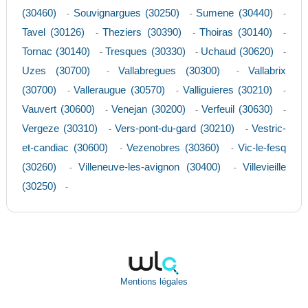
(30460)
Souvignargues (30250)
Sumene (30440)
-
-
-
Tavel (30126)
Theziers (30390)
Thoiras (30140)
-
-
-
Tornac (30140)
Tresques (30330)
Uchaud (30620)
-
-
-
Uzes (30700)
Vallabregues (30300)
Vallabrix
-
-
(30700)
Valleraugue (30570)
Valliguieres (30210)
-
-
-
Vauvert (30600)
Venejan (30200)
Verfeuil (30630)
-
-
-
Vergeze (30310)
Vers-pont-du-gard (30210)
Vestric-
-
-
et-candiac (30600)
Vezenobres (30360)
Vic-le-fesq
-
-
(30260)
Villeneuve-les-avignon (30400)
Villevieille
-
-
(30250)
-
Mentions légales