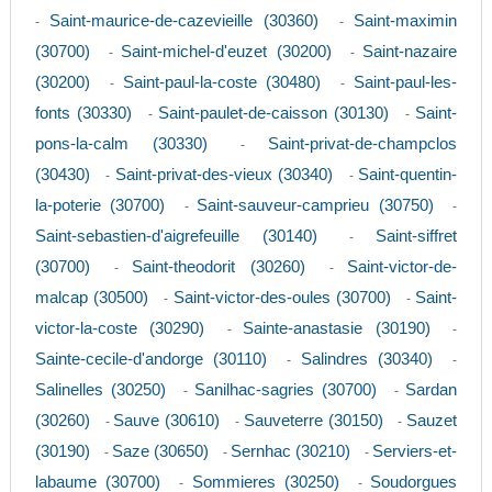
Saint-maurice-de-cazevieille (30360)
Saint-maximin
-
-
(30700)
Saint-michel-d'euzet (30200)
Saint-nazaire
-
-
(30200)
Saint-paul-la-coste (30480)
Saint-paul-les-
-
-
fonts (30330)
Saint-paulet-de-caisson (30130)
Saint-
-
-
pons-la-calm (30330)
Saint-privat-de-champclos
-
(30430)
Saint-privat-des-vieux (30340)
Saint-quentin-
-
-
la-poterie (30700)
Saint-sauveur-camprieu (30750)
-
-
Saint-sebastien-d'aigrefeuille (30140)
Saint-siffret
-
(30700)
Saint-theodorit (30260)
Saint-victor-de-
-
-
malcap (30500)
Saint-victor-des-oules (30700)
Saint-
-
-
victor-la-coste (30290)
Sainte-anastasie (30190)
-
-
Sainte-cecile-d'andorge (30110)
Salindres (30340)
-
-
Salinelles (30250)
Sanilhac-sagries (30700)
Sardan
-
-
(30260)
Sauve (30610)
Sauveterre (30150)
Sauzet
-
-
-
(30190)
Saze (30650)
Sernhac (30210)
Serviers-et-
-
-
-
labaume (30700)
Sommieres (30250)
Soudorgues
-
-