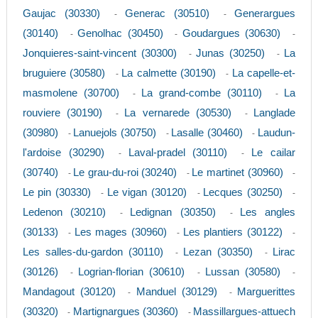
Gaujac (30330)
Generac (30510)
Generargues
-
-
(30140)
Genolhac (30450)
Goudargues (30630)
-
-
-
Jonquieres-saint-vincent (30300)
Junas (30250)
La
-
-
bruguiere (30580)
La calmette (30190)
La capelle-et-
-
-
masmolene (30700)
La grand-combe (30110)
La
-
-
rouviere (30190)
La vernarede (30530)
Langlade
-
-
(30980)
Lanuejols (30750)
Lasalle (30460)
Laudun-
-
-
-
l'ardoise (30290)
Laval-pradel (30110)
Le cailar
-
-
(30740)
Le grau-du-roi (30240)
Le martinet (30960)
-
-
-
Le pin (30330)
Le vigan (30120)
Lecques (30250)
-
-
-
Ledenon (30210)
Ledignan (30350)
Les angles
-
-
(30133)
Les mages (30960)
Les plantiers (30122)
-
-
-
Les salles-du-gardon (30110)
Lezan (30350)
Lirac
-
-
(30126)
Logrian-florian (30610)
Lussan (30580)
-
-
-
Mandagout (30120)
Manduel (30129)
Marguerittes
-
-
(30320)
Martignargues (30360)
Massillargues-attuech
-
-