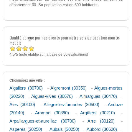
département 30. Sa population est de 600 habitants.
Qualité perçue par nos clients pour notre service Location monte-
meuble
4,5
5
/
(note établie sur la base de
36
évaluations)
Choisissez une ville :
Aigaliers (30700)
Aigremont (30350)
Aigues-mortes
-
-
(30220)
Aigues-vives (30670)
Aimargues (30470)
-
-
-
Ales (30100)
Allegre-les-fumades (30500)
Anduze
-
-
(30140)
Aramon (30390)
Argilliers (30210)
-
-
-
Arpaillargues-et-aureillac (30700)
Arre (30120)
-
-
Asperes (30250)
Aubais (30250)
Aubord (30620)
-
-
-