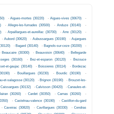
50)
-
Aigues-mortes (30220)
-
Aigues-vives (30670)
-
)
-
Allegre-les-fumades (30500)
-
Anduze (30140)
-
)
-
Arpaillargues-et-aureillac (30700)
-
Arre (30120)
-
-
Aubord (30620)
-
Aubussargues (30190)
-
Aujargues
(30120)
-
Bagard (30140)
-
Bagnols-sur-ceze (30200)
-
-
Beaucaire (30300)
-
Beauvoisin (30640)
-
Bellegarde
seges (30160)
-
Bez-et-esparon (30120)
-
Bezouce
set-et-gaujac (30140)
-
Boissieres (30114)
-
Bordezac
(30190)
-
Bouillargues (30230)
-
Bourdic (30190)
-
au-et-salagosse (30120)
-
Brignon (30190)
-
Brouzet-les-
-
Caissargues (30132)
-
Calvisson (30420)
-
Canaules-et-
lairan (30260)
-
Cardet (30350)
-
Carnas (30260)
-
0350)
-
Castelnau-valence (30190)
-
Castillon-du-gard
-
Caveirac (30820)
-
Cavillargues (30330)
-
Cendras