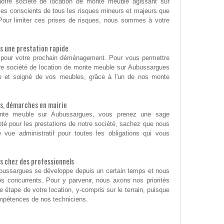
 notre société de location de monte meuble agissant sur
s conscients de tous les risques mineurs et majeurs que
our limiter ces prises de risques, nous sommes à votre
 une prestation rapide
otiv pour votre prochain déménagement. Pour vous permettre
otre société de location de monte meuble sur Aubussargues
de et soigné de vos meubles, grâce à l'un de nos monte
s, démarches en mairie
onte meuble sur Aubussargues, vous prenez une sage
té pour les prestations de notre société, sachez que nous
 vue administratif pour toutes les obligations qui vous
 chez des professionnels
bussargues se développe depuis un certain temps et nous
 concurrents. Pour y parvenir, nous axons nos priorités
e étape de votre location, y-compris sur le terrain, puisque
mpétences de nos techniciens.