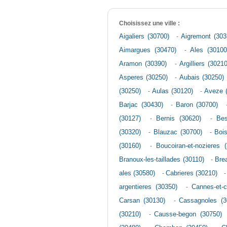
Choisissez une ville :
Aigaliers (30700)
-
Aigremont (303
Aimargues (30470)
-
Ales (30100
Aramon (30390)
-
Argilliers (30210
Asperes (30250)
-
Aubais (30250)
(30250)
-
Aulas (30120)
-
Aveze 
Barjac (30430)
-
Baron (30700)
(30127)
-
Bernis (30620)
-
Bes
(30320)
-
Blauzac (30700)
-
Bois
(30160)
-
Boucoiran-et-nozieres 
Branoux-les-taillades (30110)
-
Bre
ales (30580)
-
Cabrieres (30210)
argentieres (30350)
-
Cannes-et-c
Carsan (30130)
-
Cassagnoles (3
(30210)
-
Causse-begon (30750)