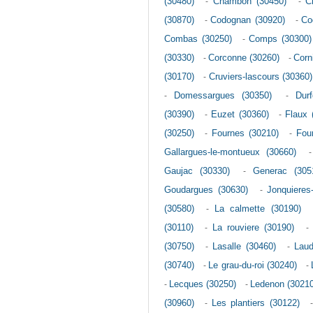
(30480)
-
Chambon (30450)
-
C
(30870)
-
Codognan (30920)
-
Co
Combas (30250)
-
Comps (30300)
(30330)
-
Corconne (30260)
-
Corn
(30170)
-
Cruviers-lascours (30360)
-
Domessargues (30350)
-
Durf
(30390)
-
Euzet (30360)
-
Flaux 
(30250)
-
Fournes (30210)
-
Fou
Gallargues-le-montueux (30660)
Gaujac (30330)
-
Generac (305
Goudargues (30630)
-
Jonquieres
(30580)
-
La calmette (30190)
(30110)
-
La rouviere (30190)
-
(30750)
-
Lasalle (30460)
-
Laud
(30740)
-
Le grau-du-roi (30240)
-
-
Lecques (30250)
-
Ledenon (30210
(30960)
-
Les plantiers (30122)