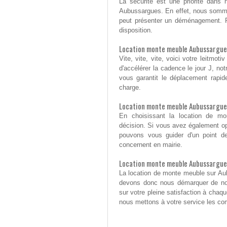
La sécurité est une priorité dans
Aubussargues. En effet, nous somme
peut présenter un déménagement. P
disposition.
Location monte meuble Aubussargues
Vite, vite, vite, voici votre leitm
d'accélérer la cadence le jour J, n
vous garantit le déplacement rapi
charge.
Location monte meuble Aubussargue
En choisissant la location de m
décision. Si vous avez également op
pouvons vous guider d'un point de
concernent en mairie.
Location monte meuble Aubussargues
La location de monte meuble sur Au
devons donc nous démarquer de nos
sur votre pleine satisfaction à chaqu
nous mettons à votre service les co