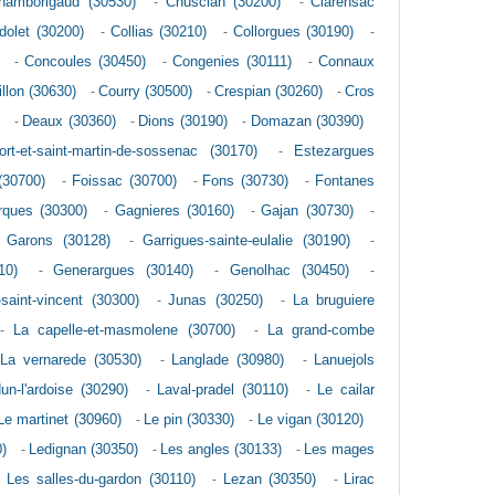
hamborigaud (30530)
-
Chusclan (30200)
-
Clarensac
dolet (30200)
-
Collias (30210)
-
Collorgues (30190)
-
-
Concoules (30450)
-
Congenies (30111)
-
Connaux
illon (30630)
-
Courry (30500)
-
Crespian (30260)
-
Cros
-
Deaux (30360)
-
Dions (30190)
-
Domazan (30390)
ort-et-saint-martin-de-sossenac (30170)
-
Estezargues
(30700)
-
Foissac (30700)
-
Fons (30730)
-
Fontanes
rques (30300)
-
Gagnieres (30160)
-
Gajan (30730)
-
-
Garons (30128)
-
Garrigues-sainte-eulalie (30190)
-
10)
-
Generargues (30140)
-
Genolhac (30450)
-
-saint-vincent (30300)
-
Junas (30250)
-
La bruguiere
-
La capelle-et-masmolene (30700)
-
La grand-combe
La vernarede (30530)
-
Langlade (30980)
-
Lanuejols
un-l'ardoise (30290)
-
Laval-pradel (30110)
-
Le cailar
Le martinet (30960)
-
Le pin (30330)
-
Le vigan (30120)
)
-
Ledignan (30350)
-
Les angles (30133)
-
Les mages
-
Les salles-du-gardon (30110)
-
Lezan (30350)
-
Lirac