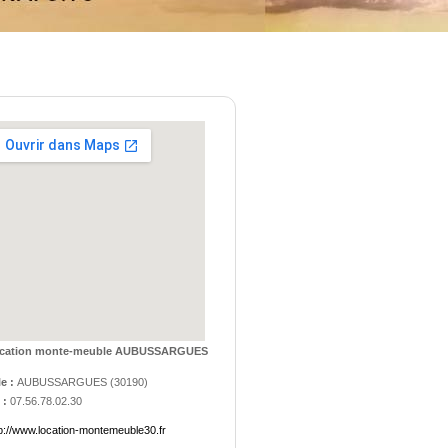
cation monte-meuble AUBUSSARGUES
le :
AUBUSSARGUES
(
30190
)
 :
07.56.78.02.30
tp://www.location-montemeuble30.fr