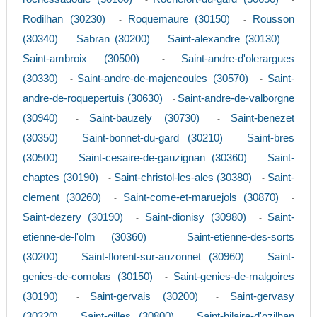
-
-
Rodilhan (30230)
Roquemaure (30150)
Rousson
-
-
(30340)
Sabran (30200)
Saint-alexandre (30130)
-
-
-
Saint-ambroix (30500)
Saint-andre-d'olerargues
-
(30330)
Saint-andre-de-majencoules (30570)
Saint-
-
-
andre-de-roquepertuis (30630)
Saint-andre-de-valborgne
-
(30940)
Saint-bauzely (30730)
Saint-benezet
-
-
(30350)
Saint-bonnet-du-gard (30210)
Saint-bres
-
-
(30500)
Saint-cesaire-de-gauzignan (30360)
Saint-
-
-
chaptes (30190)
Saint-christol-les-ales (30380)
Saint-
-
-
clement (30260)
Saint-come-et-maruejols (30870)
-
-
Saint-dezery (30190)
Saint-dionisy (30980)
Saint-
-
-
etienne-de-l'olm (30360)
Saint-etienne-des-sorts
-
(30200)
Saint-florent-sur-auzonnet (30960)
Saint-
-
-
genies-de-comolas (30150)
Saint-genies-de-malgoires
-
(30190)
Saint-gervais (30200)
Saint-gervasy
-
-
(30320)
Saint-gilles (30800)
Saint-hilaire-d'ozilhan