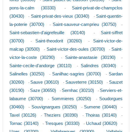
-
-
pons-la-calm (30330)
Saint-privat-de-champclos
-
(30430)
Saint-privat-des-vieux (30340)
Saint-quentin-
-
-
la-poterie (30700)
Saint-sauveur-camprieu (30750)
-
-
Saint-sebastien-d'aigrefeuille (30140)
Saint-siffret
-
(30700)
Saint-theodorit (30260)
Saint-victor-de-
-
-
malcap (30500)
Saint-victor-des-oules (30700)
Saint-
-
-
victor-la-coste (30290)
Sainte-anastasie (30190)
-
-
Sainte-cecile-d'andorge (30110)
Salindres (30340)
-
-
Salinelles (30250)
Sanilhac-sagries (30700)
Sardan
-
-
(30260)
Sauve (30610)
Sauveterre (30150)
Sauzet
-
-
-
(30190)
Saze (30650)
Sernhac (30210)
Serviers-et-
-
-
-
labaume (30700)
Sommieres (30250)
Soudorgues
-
-
(30460)
Souvignargues (30250)
Sumene (30440)
-
-
-
Tavel (30126)
Theziers (30390)
Thoiras (30140)
-
-
-
Tornac (30140)
Tresques (30330)
Uchaud (30620)
-
-
-
Uzes (30700)
Vallabregues (30300)
Vallabrix