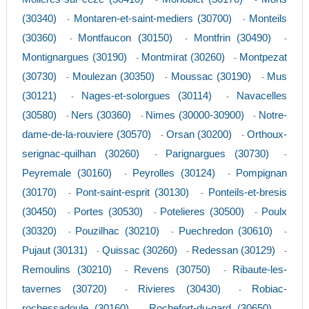
-
-
(30340)
Montaren-et-saint-mediers (30700)
Monteils
-
-
(30360)
Montfaucon (30150)
Montfrin (30490)
-
-
-
Montignargues (30190)
Montmirat (30260)
Montpezat
-
-
(30730)
Moulezan (30350)
Moussac (30190)
Mus
-
-
-
(30121)
Nages-et-solorgues (30114)
Navacelles
-
-
(30580)
Ners (30360)
Nimes (30000-30900)
Notre-
-
-
-
dame-de-la-rouviere (30570)
Orsan (30200)
Orthoux-
-
-
serignac-quilhan (30260)
Parignargues (30730)
-
-
Peyremale (30160)
Peyrolles (30124)
Pompignan
-
-
(30170)
Pont-saint-esprit (30130)
Ponteils-et-bresis
-
-
(30450)
Portes (30530)
Potelieres (30500)
Poulx
-
-
-
(30320)
Pouzilhac (30210)
Puechredon (30610)
-
-
-
Pujaut (30131)
Quissac (30260)
Redessan (30129)
-
-
-
Remoulins (30210)
Revens (30750)
Ribaute-les-
-
-
tavernes (30720)
Rivieres (30430)
Robiac-
-
-
rochessadoule (30160)
Rochefort-du-gard (30650)