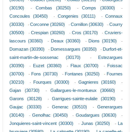
-
-
-
(30190)
Combas (30250)
Comps (30300)
-
-
-
Concoules (30450)
Congenies (30111)
Connaux
-
-
(30330)
Corconne (30260)
Cornillon (30630)
Courry
-
-
-
(30500)
Crespian (30260)
Cros (30170)
Cruviers-
-
-
-
lascours (30360)
Deaux (30360)
Dions (30190)
-
-
-
Domazan (30390)
Domessargues (30350)
Durfort-et-
-
-
saint-martin-de-sossenac (30170)
Estezargues
-
(30390)
Euzet (30360)
Flaux (30700)
Foissac
-
-
-
(30700)
Fons (30730)
Fontanes (30250)
Fournes
-
-
-
(30210)
Fourques (30300)
Gagnieres (30160)
-
-
-
Gajan (30730)
Gallargues-le-montueux (30660)
-
-
Garons (30128)
Garrigues-sainte-eulalie (30190)
-
-
Gaujac (30330)
Generac (30510)
Generargues
-
-
(30140)
Genolhac (30450)
Goudargues (30630)
-
-
-
Jonquieres-saint-vincent (30300)
Junas (30250)
La
-
-
bruguiere (30580)
La calmette (30190)
La capelle-et-