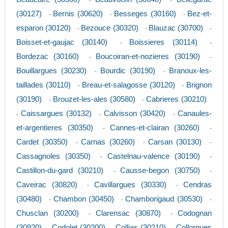
-
-
(30127)
Bernis (30620)
Besseges (30160)
Bez-et-
-
-
-
esparon (30120)
Bezouce (30320)
Blauzac (30700)
-
-
-
Boisset-et-gaujac (30140)
Boissieres (30114)
-
-
Bordezac (30160)
Boucoiran-et-nozieres (30190)
-
-
Bouillargues (30230)
Bourdic (30190)
Branoux-les-
-
-
taillades (30110)
Breau-et-salagosse (30120)
Brignon
-
-
(30190)
Brouzet-les-ales (30580)
Cabrieres (30210)
-
-
Caissargues (30132)
Calvisson (30420)
Canaules-
-
-
-
et-argentieres (30350)
Cannes-et-clairan (30260)
-
-
Cardet (30350)
Carnas (30260)
Carsan (30130)
-
-
-
Cassagnoles (30350)
Castelnau-valence (30190)
-
-
Castillon-du-gard (30210)
Causse-begon (30750)
-
-
Caveirac (30820)
Cavillargues (30330)
Cendras
-
-
(30480)
Chambon (30450)
Chamborigaud (30530)
-
-
-
Chusclan (30200)
Clarensac (30870)
Codognan
-
-
(30920)
Codolet (30200)
Collias (30210)
Collorgues