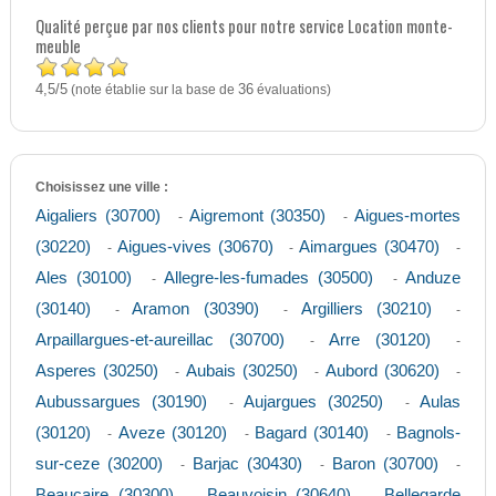
Qualité perçue par nos clients pour notre service Location monte-
meuble
4,5
5
/
(note établie sur la base de
36
évaluations)
Choisissez une ville :
Aigaliers (30700)
Aigremont (30350)
Aigues-mortes
-
-
(30220)
Aigues-vives (30670)
Aimargues (30470)
-
-
-
Ales (30100)
Allegre-les-fumades (30500)
Anduze
-
-
(30140)
Aramon (30390)
Argilliers (30210)
-
-
-
Arpaillargues-et-aureillac (30700)
Arre (30120)
-
-
Asperes (30250)
Aubais (30250)
Aubord (30620)
-
-
-
Aubussargues (30190)
Aujargues (30250)
Aulas
-
-
(30120)
Aveze (30120)
Bagard (30140)
Bagnols-
-
-
-
sur-ceze (30200)
Barjac (30430)
Baron (30700)
-
-
-
Beaucaire (30300)
Beauvoisin (30640)
Bellegarde