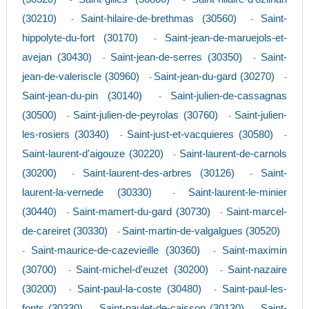
-
-
(30210)
Saint-hilaire-de-brethmas (30560)
Saint-
-
-
hippolyte-du-fort (30170)
Saint-jean-de-maruejols-et-
-
avejan (30430)
Saint-jean-de-serres (30350)
Saint-
-
-
jean-de-valeriscle (30960)
Saint-jean-du-gard (30270)
-
-
Saint-jean-du-pin (30140)
Saint-julien-de-cassagnas
-
(30500)
Saint-julien-de-peyrolas (30760)
Saint-julien-
-
-
les-rosiers (30340)
Saint-just-et-vacquieres (30580)
-
-
Saint-laurent-d'aigouze (30220)
Saint-laurent-de-carnols
-
(30200)
Saint-laurent-des-arbres (30126)
Saint-
-
-
laurent-la-vernede (30330)
Saint-laurent-le-minier
-
(30440)
Saint-mamert-du-gard (30730)
Saint-marcel-
-
-
de-careiret (30330)
Saint-martin-de-valgalgues (30520)
-
Saint-maurice-de-cazevieille (30360)
Saint-maximin
-
-
(30700)
Saint-michel-d'euzet (30200)
Saint-nazaire
-
-
(30200)
Saint-paul-la-coste (30480)
Saint-paul-les-
-
-
fonts (30330)
Saint-paulet-de-caisson (30130)
Saint-