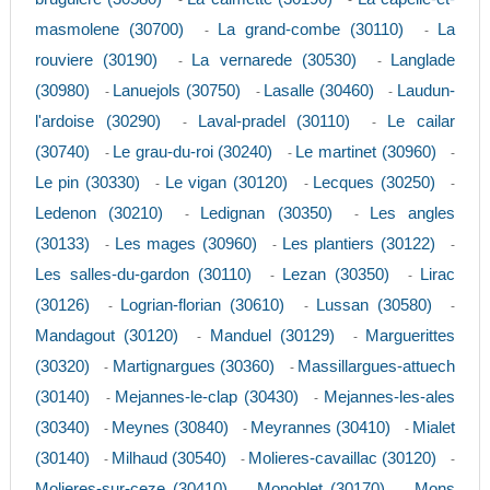
-
-
masmolene (30700)
La grand-combe (30110)
La
-
-
rouviere (30190)
La vernarede (30530)
Langlade
-
-
(30980)
Lanuejols (30750)
Lasalle (30460)
Laudun-
-
-
-
l'ardoise (30290)
Laval-pradel (30110)
Le cailar
-
-
(30740)
Le grau-du-roi (30240)
Le martinet (30960)
-
-
-
Le pin (30330)
Le vigan (30120)
Lecques (30250)
-
-
-
Ledenon (30210)
Ledignan (30350)
Les angles
-
-
(30133)
Les mages (30960)
Les plantiers (30122)
-
-
-
Les salles-du-gardon (30110)
Lezan (30350)
Lirac
-
-
(30126)
Logrian-florian (30610)
Lussan (30580)
-
-
-
Mandagout (30120)
Manduel (30129)
Marguerittes
-
-
(30320)
Martignargues (30360)
Massillargues-attuech
-
-
(30140)
Mejannes-le-clap (30430)
Mejannes-les-ales
-
-
(30340)
Meynes (30840)
Meyrannes (30410)
Mialet
-
-
-
(30140)
Milhaud (30540)
Molieres-cavaillac (30120)
-
-
-
Molieres-sur-ceze (30410)
Monoblet (30170)
Mons