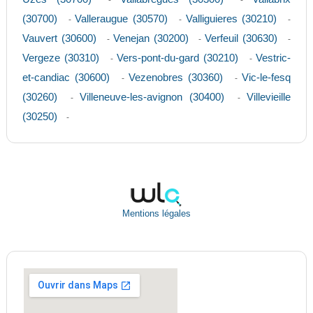
-
-
(30700)
Valleraugue (30570)
Valliguieres (30210)
-
-
-
Vauvert (30600)
Venejan (30200)
Verfeuil (30630)
-
-
-
Vergeze (30310)
Vers-pont-du-gard (30210)
Vestric-
-
-
et-candiac (30600)
Vezenobres (30360)
Vic-le-fesq
-
-
(30260)
Villeneuve-les-avignon (30400)
Villevieille
-
-
(30250)
-
Mentions légales