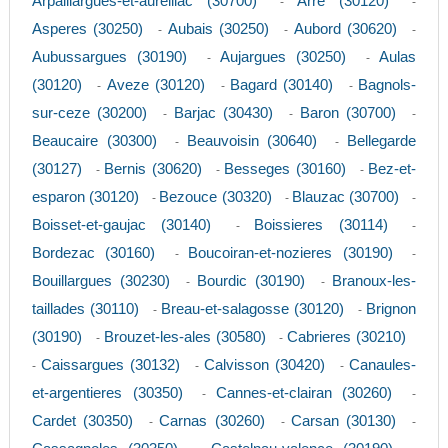
Arpaillargues-et-aureillac (30700)
Arre (30120)
-
-
Asperes (30250)
Aubais (30250)
Aubord (30620)
-
-
-
Aubussargues (30190)
Aujargues (30250)
Aulas
-
-
(30120)
Aveze (30120)
Bagard (30140)
Bagnols-
-
-
-
sur-ceze (30200)
Barjac (30430)
Baron (30700)
-
-
-
Beaucaire (30300)
Beauvoisin (30640)
Bellegarde
-
-
(30127)
Bernis (30620)
Besseges (30160)
Bez-et-
-
-
-
esparon (30120)
Bezouce (30320)
Blauzac (30700)
-
-
-
Boisset-et-gaujac (30140)
Boissieres (30114)
-
-
Bordezac (30160)
Boucoiran-et-nozieres (30190)
-
-
Bouillargues (30230)
Bourdic (30190)
Branoux-les-
-
-
taillades (30110)
Breau-et-salagosse (30120)
Brignon
-
-
(30190)
Brouzet-les-ales (30580)
Cabrieres (30210)
-
-
Caissargues (30132)
Calvisson (30420)
Canaules-
-
-
-
et-argentieres (30350)
Cannes-et-clairan (30260)
-
-
Cardet (30350)
Carnas (30260)
Carsan (30130)
-
-
-