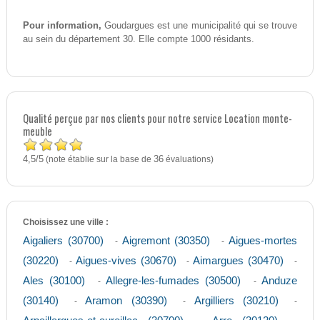
Pour information,
Goudargues est une municipalité qui se trouve
au sein du département 30. Elle compte 1000 résidants.
Qualité perçue par nos clients pour notre service Location monte-
meuble
4,5
5
/
(note établie sur la base de
36
évaluations)
Choisissez une ville :
Aigaliers (30700)
Aigremont (30350)
Aigues-mortes
-
-
(30220)
Aigues-vives (30670)
Aimargues (30470)
-
-
-
Ales (30100)
Allegre-les-fumades (30500)
Anduze
-
-
(30140)
Aramon (30390)
Argilliers (30210)
-
-
-