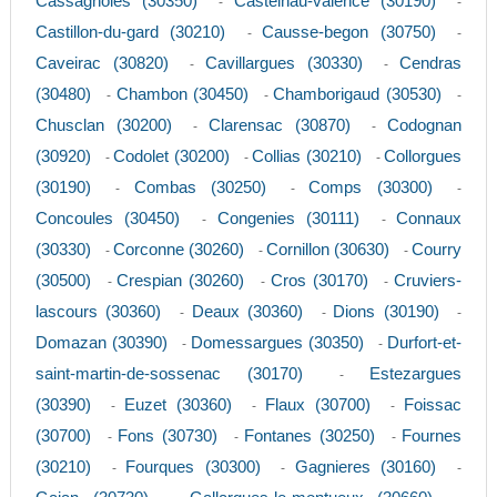
Cassagnoles (30350)
Castelnau-valence (30190)
-
-
Castillon-du-gard (30210)
Causse-begon (30750)
-
-
Caveirac (30820)
Cavillargues (30330)
Cendras
-
-
(30480)
Chambon (30450)
Chamborigaud (30530)
-
-
-
Chusclan (30200)
Clarensac (30870)
Codognan
-
-
(30920)
Codolet (30200)
Collias (30210)
Collorgues
-
-
-
(30190)
Combas (30250)
Comps (30300)
-
-
-
Concoules (30450)
Congenies (30111)
Connaux
-
-
(30330)
Corconne (30260)
Cornillon (30630)
Courry
-
-
-
(30500)
Crespian (30260)
Cros (30170)
Cruviers-
-
-
-
lascours (30360)
Deaux (30360)
Dions (30190)
-
-
-
Domazan (30390)
Domessargues (30350)
Durfort-et-
-
-
saint-martin-de-sossenac (30170)
Estezargues
-
(30390)
Euzet (30360)
Flaux (30700)
Foissac
-
-
-
(30700)
Fons (30730)
Fontanes (30250)
Fournes
-
-
-
(30210)
Fourques (30300)
Gagnieres (30160)
-
-
-