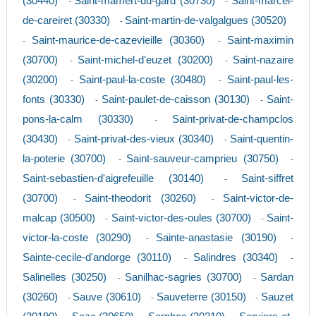
(30440)
Saint-mamert-du-gard (30730)
Saint-marcel-
-
-
de-careiret (30330)
Saint-martin-de-valgalgues (30520)
-
Saint-maurice-de-cazevieille (30360)
Saint-maximin
-
-
(30700)
Saint-michel-d'euzet (30200)
Saint-nazaire
-
-
(30200)
Saint-paul-la-coste (30480)
Saint-paul-les-
-
-
fonts (30330)
Saint-paulet-de-caisson (30130)
Saint-
-
-
pons-la-calm (30330)
Saint-privat-de-champclos
-
(30430)
Saint-privat-des-vieux (30340)
Saint-quentin-
-
-
la-poterie (30700)
Saint-sauveur-camprieu (30750)
-
-
Saint-sebastien-d'aigrefeuille (30140)
Saint-siffret
-
(30700)
Saint-theodorit (30260)
Saint-victor-de-
-
-
malcap (30500)
Saint-victor-des-oules (30700)
Saint-
-
-
victor-la-coste (30290)
Sainte-anastasie (30190)
-
-
Sainte-cecile-d'andorge (30110)
Salindres (30340)
-
-
Salinelles (30250)
Sanilhac-sagries (30700)
Sardan
-
-
(30260)
Sauve (30610)
Sauveterre (30150)
Sauzet
-
-
-