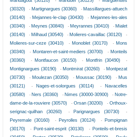
Mandagout (30120)
Manduel (30129)
Marguerittes
-
-
(30320)
Martignargues (30360)
Massillargues-attuech
-
-
(30140)
Mejannes-le-clap (30430)
Mejannes-les-ales
-
-
(30340)
Meynes (30840)
Meyrannes (30410)
Mialet
-
-
-
(30140)
Milhaud (30540)
Molieres-cavaillac (30120)
-
-
-
Molieres-sur-ceze (30410)
Monoblet (30170)
Mons
-
-
(30340)
Montaren-et-saint-mediers (30700)
Monteils
-
-
(30360)
Montfaucon (30150)
Montfrin (30490)
-
-
-
Montignargues (30190)
Montmirat (30260)
Montpezat
-
-
(30730)
Moulezan (30350)
Moussac (30190)
Mus
-
-
-
(30121)
Nages-et-solorgues (30114)
Navacelles
-
-
(30580)
Ners (30360)
Nimes (30000-30900)
Notre-
-
-
-
dame-de-la-rouviere (30570)
Orsan (30200)
Orthoux-
-
-
serignac-quilhan (30260)
Parignargues (30730)
-
-
Peyremale (30160)
Peyrolles (30124)
Pompignan
-
-
(30170)
Pont-saint-esprit (30130)
Ponteils-et-bresis
-
-