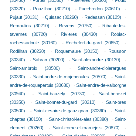
(30450)
Portes (30530)
Potelieres (30500)
Poulx
-
-
-
(30320)
Pouzilhac (30210)
Puechredon (30610)
-
-
-
Pujaut (30131)
Quissac (30260)
Redessan (30129)
-
-
-
Remoulins (30210)
Revens (30750)
Ribaute-les-
-
-
tavernes (30720)
Rivieres (30430)
Robiac-
-
-
rochessadoule (30160)
Rochefort-du-gard (30650)
-
-
Rodilhan (30230)
Roquemaure (30150)
Rousson
-
-
(30340)
Sabran (30200)
Saint-alexandre (30130)
-
-
-
Saint-ambroix (30500)
Saint-andre-d'olerargues
-
(30330)
Saint-andre-de-majencoules (30570)
Saint-
-
-
andre-de-roquepertuis (30630)
Saint-andre-de-valborgne
-
(30940)
Saint-bauzely (30730)
Saint-benezet
-
-
(30350)
Saint-bonnet-du-gard (30210)
Saint-bres
-
-
(30500)
Saint-cesaire-de-gauzignan (30360)
Saint-
-
-
chaptes (30190)
Saint-christol-les-ales (30380)
Saint-
-
-
clement (30260)
Saint-come-et-maruejols (30870)
-
-