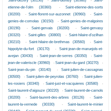
Saint-dezery (30190)
Saint-dionisy (30980)
Saint-
-
-
etienne-de-l'olm (30360)
Saint-etienne-des-sorts
-
(30200)
Saint-florent-sur-auzonnet (30960)
Saint-
-
-
genies-de-comolas (30150)
Saint-genies-de-malgoires
-
(30190)
Saint-gervais (30200)
Saint-gervasy
-
-
(30320)
Saint-gilles (30800)
Saint-hilaire-d'ozilhan
-
-
(30210)
Saint-hilaire-de-brethmas (30560)
Saint-
-
-
hippolyte-du-fort (30170)
Saint-jean-de-maruejols-et-
-
avejan (30430)
Saint-jean-de-serres (30350)
Saint-
-
-
jean-de-valeriscle (30960)
Saint-jean-du-gard (30270)
-
-
Saint-jean-du-pin (30140)
Saint-julien-de-cassagnas
-
(30500)
Saint-julien-de-peyrolas (30760)
Saint-julien-
-
-
les-rosiers (30340)
Saint-just-et-vacquieres (30580)
-
-
Saint-laurent-d'aigouze (30220)
Saint-laurent-de-carnols
-
(30200)
Saint-laurent-des-arbres (30126)
Saint-
-
-
laurent-la-vernede (30330)
Saint-laurent-le-minier
-