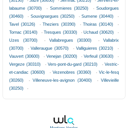
(30190)
Saze (30650)
Sernhac (30210)
Serviers-et-
-
-
-
labaume (30700)
Sommieres (30250)
Soudorgues
-
-
(30460)
Souvignargues (30250)
Sumene (30440)
-
-
-
Tavel (30126)
Theziers (30390)
Thoiras (30140)
-
-
-
Tornac (30140)
Tresques (30330)
Uchaud (30620)
-
-
-
Uzes (30700)
Vallabregues (30300)
Vallabrix
-
-
(30700)
Valleraugue (30570)
Valliguieres (30210)
-
-
-
Vauvert (30600)
Venejan (30200)
Verfeuil (30630)
-
-
-
Vergeze (30310)
Vers-pont-du-gard (30210)
Vestric-
-
-
et-candiac (30600)
Vezenobres (30360)
Vic-le-fesq
-
-
(30260)
Villeneuve-les-avignon (30400)
Villevieille
-
-
(30250)
-