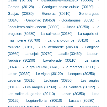
Gajan (30730)
Gallargues-le-montueux (30660)
-
-
Garons (30128)
Garrigues-sainte-eulalie (30190)
-
-
Gaujac (30330)
Generac (30510)
Generargues
-
-
(30140)
Genolhac (30450)
Goudargues (30630)
-
-
-
Jonquieres-saint-vincent (30300)
Junas (30250)
La
-
-
bruguiere (30580)
La calmette (30190)
La capelle-et-
-
-
masmolene (30700)
La grand-combe (30110)
La
-
-
rouviere (30190)
La vernarede (30530)
Langlade
-
-
(30980)
Lanuejols (30750)
Lasalle (30460)
Laudun-
-
-
-
l'ardoise (30290)
Laval-pradel (30110)
Le cailar
-
-
(30740)
Le grau-du-roi (30240)
Le martinet (30960)
-
-
-
Le pin (30330)
Le vigan (30120)
Lecques (30250)
-
-
-
Ledenon (30210)
Ledignan (30350)
Les angles
-
-
(30133)
Les mages (30960)
Les plantiers (30122)
-
-
-
Les salles-du-gardon (30110)
Lezan (30350)
Lirac
-
-
(30126)
Logrian-florian (30610)
Lussan (30580)
-
-
-